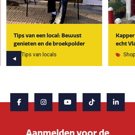
Tips van een local: Bewust
Kapper 
genieten en de broekpolder
echt Vl
Tips van locals
Sho
Aanmelden voor de