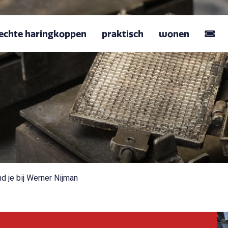
echte haringkoppen
praktisch
wonen
d je bij Werner Nijman