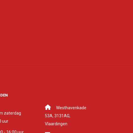
JDEN
Westhavenkade
m zaterdag
53A, 3131AG,
0 uur
Vlaardingen
0 - 16:00 uur