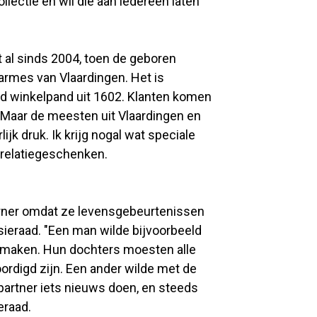
llectie en wil die aan iedereen laten
t al sinds 2004, toen de geboren
armes van Vlaardingen. Het is
ud winkelpand uit 1602. Klanten komen
 "Maar de meesten uit Vlaardingen en
jk druk. Ik krijg nogal wat speciale
 relatiegeschenken.
ner omdat ze levensgebeurtenissen
ieraad. "Een man wilde bijvoorbeeld
n maken. Hun dochters moesten alle
oordigd zijn. Een ander wilde met de
partner iets nieuws doen, en steeds
eraad.