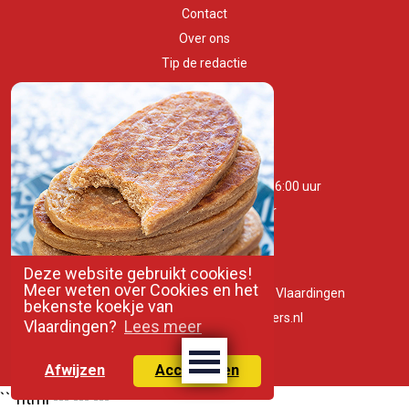
Contact
Over ons
Tip de redactie
Huisstijlgids
OPENINGSTIJDEN
Maandag t/m zaterdag 10:00 - 16:00 uur
Zondag 11:00 - 16:00 uur
Deze website gebruikt cookies!
Meer weten over Cookies en het
Westhavenkade 53A, 3131AG, Vlaardingen
bekenste koekje van
info@vlaardingenpartners.nl
Vlaardingen?
Lees meer
010-3100840
Afwijzen
Accepteren
```html
---
---
--- ```