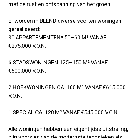
met de rust en ontspanning van het groen.
Er worden in BLEND diverse soorten woningen
gerealiseerd:
30 APPARTEMENTEN* 50–60 M² VANAF
€275.000 V.O.N.
6 STADSWONINGEN 125–150 M² VANAF
€600.000 V.O.N.
2 HOEKWONINGEN CA. 160 M² VANAF €615.000
V.O.N.
1 SPECIAL CA. 128 M² VANAF €545.000 V.O.N.
Alle woningen hebben een eigentijdse uitstraling,
zijn voorzien van de modernste technieken als