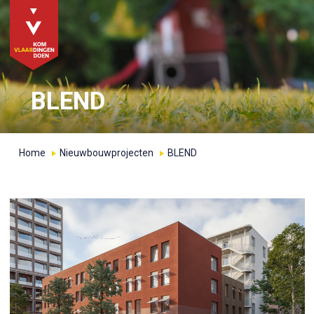
BLEND
Home
Nieuwbouwprojecten
BLEND