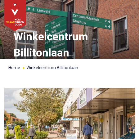
Winkelcentrum
Billitonlaan
Home
Winkelcentrum Billitonlaan