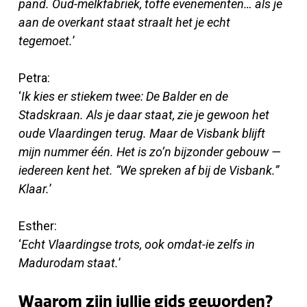
pand. Oud-melkfabriek, toffe evenementen… als je
aan de overkant staat straalt het je echt
tegemoet.
’
Petra:
‘
Ik kies er stiekem twee: De Balder en de
Stadskraan. Als je daar staat, zie je gewoon het
oude Vlaardingen terug. Maar de Visbank blijft
mijn nummer één. Het is zo’n bijzonder gebouw —
iedereen kent het. “We spreken af bij de Visbank.”
Klaar.
’
Esther:
‘
Echt Vlaardingse trots, ook omdat-ie zelfs in
Madurodam staat.
’
Waarom zijn jullie gids geworden?