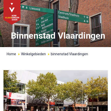
Binnenstad Vlaardingen
Home
Winkelgebieden
binnenstad Vlaardingen