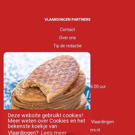
VLAARDINGEN PARTNERS
Contact
Over ons
Tip de redactie
Huisstijlgids
OPENINGSTIJDEN
Maandag t/m zaterdag 10:00 - 16:00 uur
Zondag 11:00 - 16:00 uur
Deze website gebruikt cookies!
Meer weten over Cookies en het
Westhavenkade 53A, 3131AG, Vlaardingen
bekenste koekje van
info@vlaardingenpartners.nl
Vlaardingen?
Lees meer